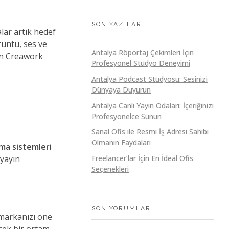
SON YAZILAR
alar artık hedef
rüntü, ses ve
Antalya Röportaj Çekimleri İçin
çin Creawork
Profesyonel Stüdyo Deneyimi
Antalya Podcast Stüdyosu: Sesinizi
Dünyaya Duyurun
Antalya Canlı Yayın Odaları: İçeriğinizi
Profesyonelce Sunun
Sanal Ofis ile Resmi İş Adresi Sahibi
Olmanın Faydaları
rma sistemleri
Freelancer’lar İçin En İdeal Ofis
 yayın
Seçenekleri
SON YORUMLAR
a markanızı öne