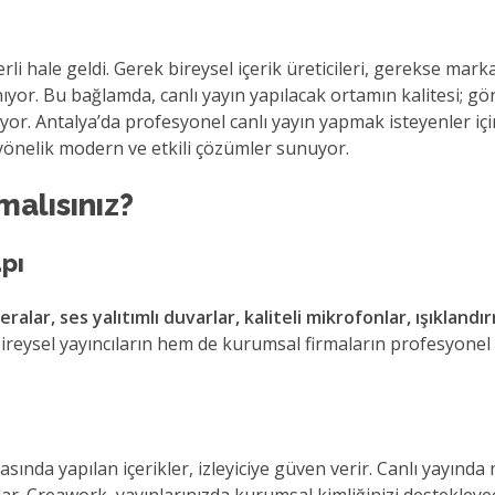
li hale geldi. Gerek bireysel içerik üreticileri, gerekse mark
anıyor. Bu bağlamda, canlı yayın yapılacak ortamın kalitesi; gö
liyor. Antalya’da profesyonel canlı yayın yapmak isteyenler i
 yönelik modern ve etkili çözümler sunuyor.
malısınız?
apı
lar, ses yalıtımlı duvarlar, kaliteli mikrofonlar, ışıklandı
bireysel yayıncıların hem de kurumsal firmaların profesyonel
dasında yapılan içerikler, izleyiciye güven verir. Canlı yayınd