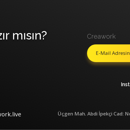
ır mısın?
Creawork
Ins
ork.live
Üçgen Mah. Abdi İpekçi Cad: