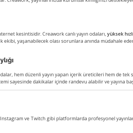
ağlar. Creawork, yayınlarınızda kurumsal kimliğinizi destekley
ternet kesintisidir. Creawork canlı yayın odaları,
yüksek hızl
tek ekibi, yaşanabilecek olası sorunlara anında müdahale ede
ylığı
alar, hem düzenli yayın yapan içerik üreticileri hem de tek s
mi sayesinde dakikalar içinde randevu alabilir ve yayına başl
nstagram ve Twitch gibi platformlarda profesyonel yayınl