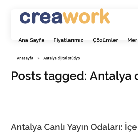
Creawork Antalya Coworking - Hazır ofis, Sanal Ofis
Yeni nesil çalışma alanları
Ana Sayfa
Fiyatlarımız
Çözümler
Mer
Anasayfa
»
Antalya dijital stüdyo
Posts tagged: Antalya d
Antalya Canlı Yayın Odaları: İç