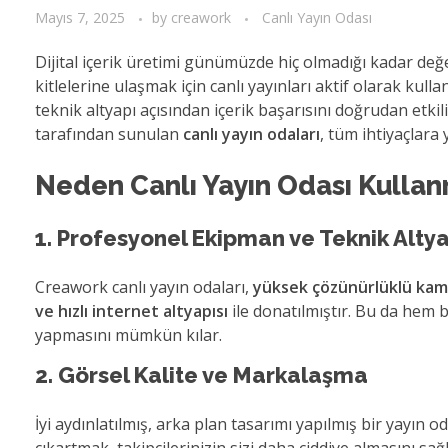
Mayıs 7, 2025
by
creawork
Canlı Yayın Odası
Dijital içerik üretimi günümüzde hiç olmadığı kadar değer
kitlelerine ulaşmak için canlı yayınları aktif olarak kull
teknik altyapı açısından içerik başarısını doğrudan etki
tarafından sunulan
canlı yayın odaları
, tüm ihtiyaçlara
Neden Canlı Yayın Odası Kullan
1. Profesyonel Ekipman ve Teknik Alty
Creawork canlı yayın odaları,
yüksek çözünürlüklü kamera
ve hızlı internet altyapısı
ile donatılmıştır. Bu da hem 
yapmasını mümkün kılar.
2. Görsel Kalite ve Markalaşma
İyi aydınlatılmış, arka plan tasarımı yapılmış bir yayın o