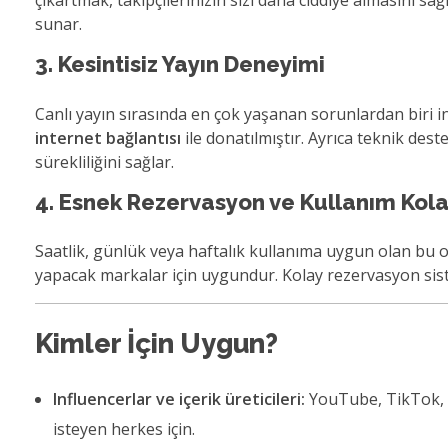
çıkartmak, takipçilerinizin sizi daha ciddiye almasını s
sunar.
3. Kesintisiz Yayın Deneyimi
Canlı yayın sırasında en çok yaşanan sorunlardan biri in
internet bağlantısı
ile donatılmıştır. Ayrıca teknik des
sürekliliğini sağlar.
4. Esnek Rezervasyon ve Kullanım Kola
Saatlik, günlük veya haftalık kullanıma uygun olan bu od
yapacak markalar için uygundur. Kolay rezervasyon siste
Kimler İçin Uygun?
Influencerlar ve içerik üreticileri:
YouTube, TikTok, I
isteyen herkes için.