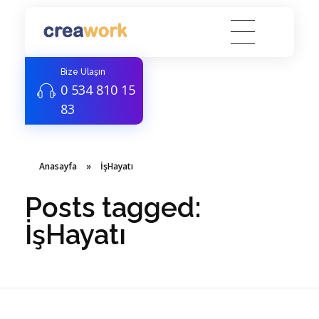
Creawork Antalya Coworking - Hazır ofis, Sanal Ofis
Yeni nesil çalışma alanları
Bize Ulaşın
0 534 810 15
83
Anasayfa
»
İşHayatı
Posts tagged:
İşHayatı