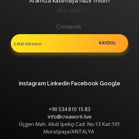
Aramıza katılmaya hazır mısın?
Bize Ulaşın
Creawork
Instagram
Linkedin
Facebook
Google
+90 534 810 15 83
info@creawork.live
Üçgen Mah. Abdi İpekçi Cad: No:13 Kat:101
Muratpaşa/ANTALYA