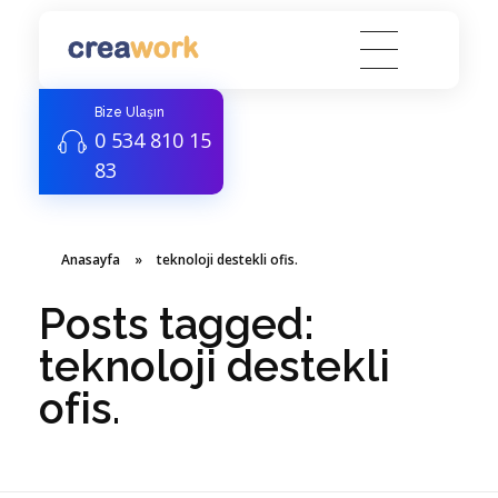
Creawork Antalya Coworking - Hazır ofis, Sanal Ofis
Yeni nesil çalışma alanları
Bize Ulaşın
0 534 810 15
83
Anasayfa
»
teknoloji destekli ofis.
Posts tagged:
teknoloji destekli
ofis.