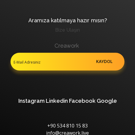
Aramıza katılmaya hazır mısın?
Bize Ulaşın
Creawork
Instagram
Linkedin
Facebook
Google
+90 534 810 15 83
info@creawork.live