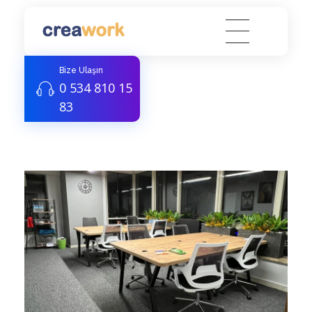
Creawork Antalya Coworking - Hazır ofis, Sanal Ofis
Yeni nesil çalışma alanları
Bize Ulaşın
0 534 810 15
83