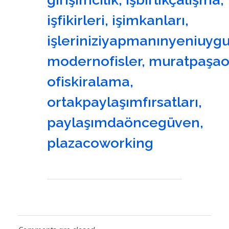
işfikirleri
,
işimkanları
,
işleriniziyapmanınyeniuyg
modernofisler
,
muratpaşaof
ofiskiralama
,
ortakpaylaşımfırsatları
,
paylaşımdaöncegüven
,
plazacoworking