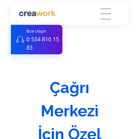
Creawork Antalya Coworking - Hazır ofis, Sanal Ofis
Yeni nesil çalışma alanları
Bize Ulaşın
0 534 810 15
83
Çağrı
Merkezi
İçin Özel