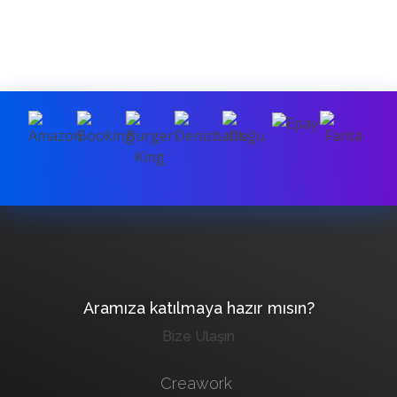
Aramıza katılmaya hazır mısın?
Bize Ulaşın
Creawork