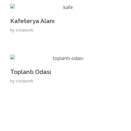
Kafeterya Alanı
by
creawork
Toplantı Odası
by
creawork