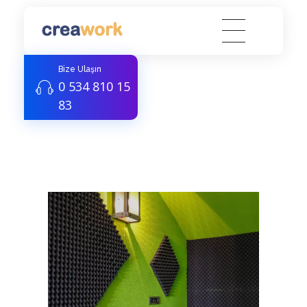
Creawork Antalya Coworking - Hazır ofis, Sanal Ofis
Yeni nesil çalışma alanları
Bize Ulaşın
0 534 810 15
83