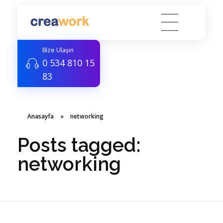
Creawork Antalya Coworking - Hazır ofis, Sanal Ofis
Yeni nesil çalışma alanları
Bize Ulaşın
0 534 810 15
83
Anasayfa
»
networking
Posts tagged:
networking