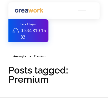
Creawork Antalya Coworking - Hazır ofis, Sanal Ofis
Yeni nesil çalışma alanları
Bize Ulaşın
0 534 810 15
83
Anasayfa
»
Premium
Posts tagged:
Premium