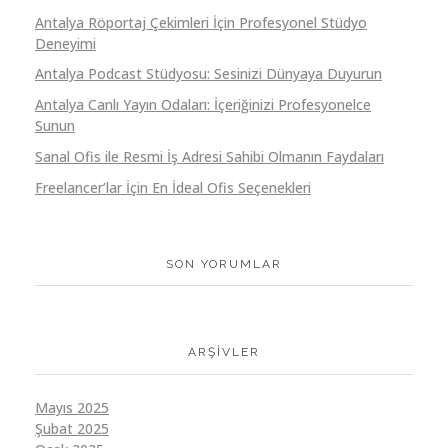
Antalya Röportaj Çekimleri İçin Profesyonel Stüdyo
Deneyimi
Antalya Podcast Stüdyosu: Sesinizi Dünyaya Duyurun
Antalya Canlı Yayın Odaları: İçeriğinizi Profesyonelce
Sunun
Sanal Ofis ile Resmi İş Adresi Sahibi Olmanın Faydaları
Freelancer’lar İçin En İdeal Ofis Seçenekleri
SON YORUMLAR
ARŞIVLER
Mayıs 2025
Şubat 2025