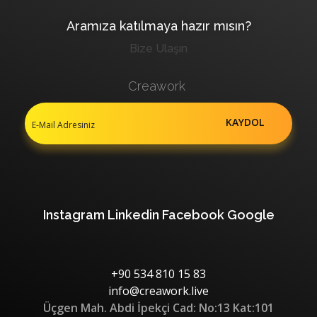
Aramıza katılmaya hazır mısın?
Bize Ulaşın
Creawork
Instagram
Linkedin
Facebook
Google
+90 534 810 15 83
info@creawork.live
Üçgen Mah. Abdi İpekçi Cad: No:13 Kat:101