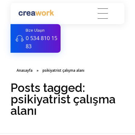
Creawork Antalya Coworking - Hazır ofis, Sanal Ofis
Yeni nesil çalışma alanları
Bize Ulaşın
0 534 810 15
83
Anasayfa
»
psikiyatrist çalışma alanı
Posts tagged:
psikiyatrist çalışma
alanı