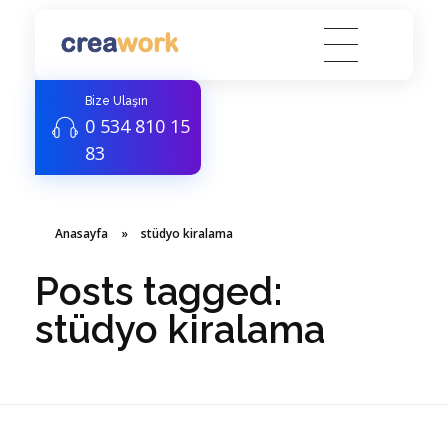
Creawork Antalya Coworking - Hazır ofis, Sanal Ofis
Yeni nesil çalışma alanları
Bize Ulaşın
0 534 810 15
83
Anasayfa
»
stüdyo kiralama
Posts tagged:
stüdyo kiralama