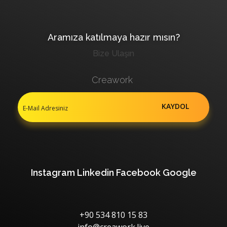
Aramıza katılmaya hazır mısın?
Bize Ulaşın
Creawork
Instagram
Linkedin
Facebook
Google
+90 534 810 15 83
info@creawork.live