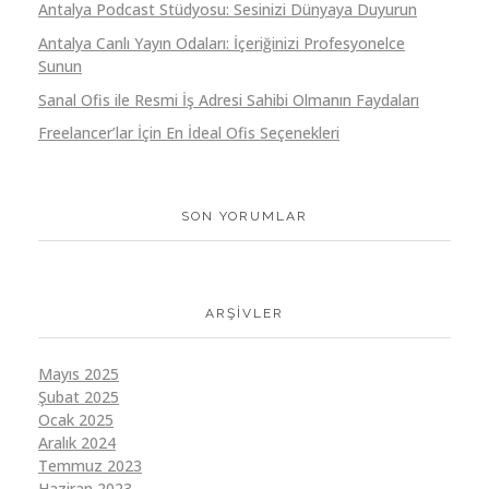
Antalya Podcast Stüdyosu: Sesinizi Dünyaya Duyurun
Antalya Canlı Yayın Odaları: İçeriğinizi Profesyonelce
Sunun
Sanal Ofis ile Resmi İş Adresi Sahibi Olmanın Faydaları
Freelancer’lar İçin En İdeal Ofis Seçenekleri
SON YORUMLAR
ARŞIVLER
Mayıs 2025
Şubat 2025
Ocak 2025
Aralık 2024
Temmuz 2023
Haziran 2023